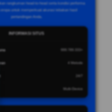
n rangkuman head-to-head serta kondisi performa
a eropa untuk memperkuat akurasi tebakan hasil
pertandingan Anda.
INFORMASI SITUS
una
999.789.333+
ran
4 Metode
t
24/7
Multi-Device