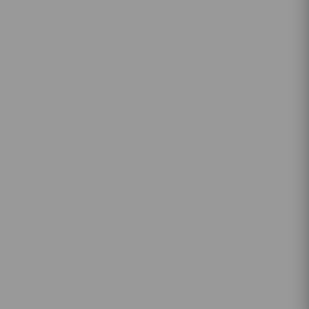
Layer Popup Close