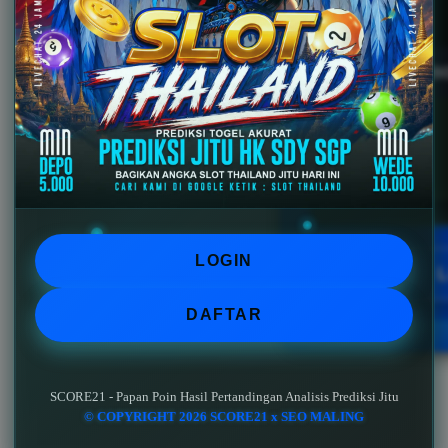
B
LOGIN
DAFTAR
SCORE21 - Papan Poin Hasil Pertandingan Analisis Prediksi Jitu
© COPYRIGHT 2026 SCORE21 x SEO MALING