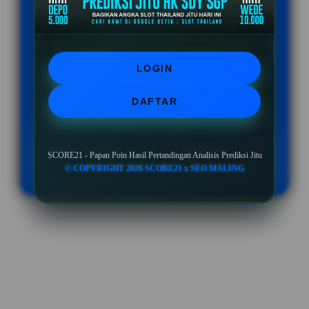
BONUS NEW MEMBER UP TO 10%
Minimal Deposit Rp. 10.000
LOGIN
Minimal Withdraw Rp 50.000
DAFTAR
LOGIN
DAFTAR
SCORE21 - Papan Poin Hasil Pertandingan Analisis Prediksi Jitu
© COPYRIGHT 2026 SCORE21 x SEO MALING
Layer Popup Close