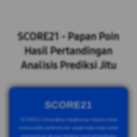
SCORE21 - Papan Poin
Hasil Pertandingan
Analisis Prediksi Jitu
SCORE21
SCORE21 menyajikan rangkuman head-to-head
serta kondisi performa tim sepak bola eropa untuk
memperkuat akurasi tebakan hasil pertandingan