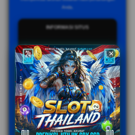
Anda.
INFORMASI SITUS
Penilaian Pengguna
999.789.333+
Sistem Pembayaran
4 Metode
Layanan Support
24/7
Platform
Multi-Device
PENAWARAN SPESIAL